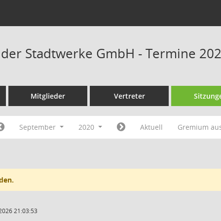
t der Stadtwerke GmbH - Termine 20
Mitglieder
Vertreter
Sitzung
September
2020
Aktuell
Gremium au
den.
2026 21:03:53