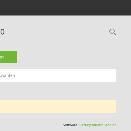
20
Rec
en
swählen
(Wird in
Software:
Sitzungsdienst
Session