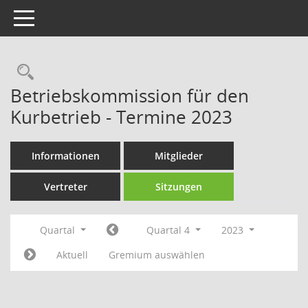
Toggle navigation
Rechercheauswahl
Betriebskommission für den
Kurbetrieb - Termine 2023
Informationen
Mitglieder
Vertreter
Sitzungen
Quartal
Quartal 4
2023
Aktuell
Gremium auswählen