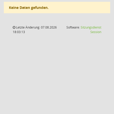
Keine Daten gefunden.
Letzte Änderung: 07.08.2026
Software:
Sitzungsdienst
(Wird in
18:03:13
Session