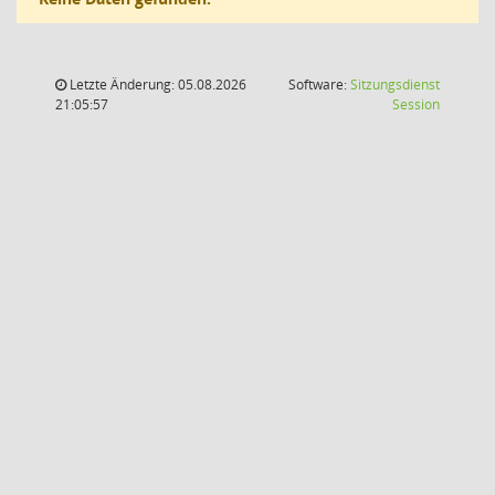
Letzte Änderung: 05.08.2026
Software:
Sitzungsdienst
(Wird in
21:05:57
Session