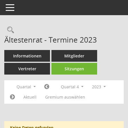
Toggle navigation
Rechercheauswahl
Ältestenrat - Termine 2023
Informationen
Mitglieder
Vertreter
Sitzungen
Quartal
Quartal 4
2023
Aktuell
Gremium auswählen
Keine Daten gefunden.