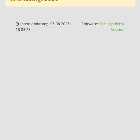
Letzte Änderung: 06.08.2026
Software:
Sitzungsdienst
(Wird in
18:03:23
Session