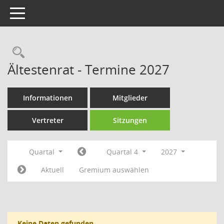
Toggle navigation
Rechercheauswahl
Ältestenrat - Termine 2027
Informationen
Mitglieder
Vertreter
Sitzungen
Quartal
Quartal 4
2027
Aktuell
Gremium auswählen
Keine Daten gefunden.