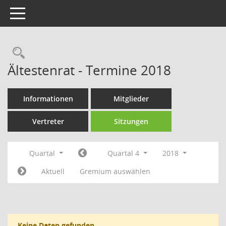
Toggle navigation
Rechercheauswahl
Ältestenrat - Termine 2018
Informationen
Mitglieder
Vertreter
Sitzungen
Quartal
Quartal 4
2018
Aktuell
Gremium auswählen
Keine Daten gefunden.