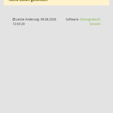
Letzte Änderung: 08.08.2026
Software:
Sitzungsdienst
(Wird in
12:03:20
Session