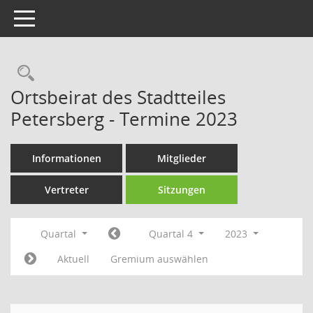
Toggle navigation
Rechercheauswahl
Ortsbeirat des Stadtteiles
Petersberg - Termine 2023
Informationen
Mitglieder
Vertreter
Sitzungen
Quartal
Quartal 4
2023
Aktuell
Gremium auswählen