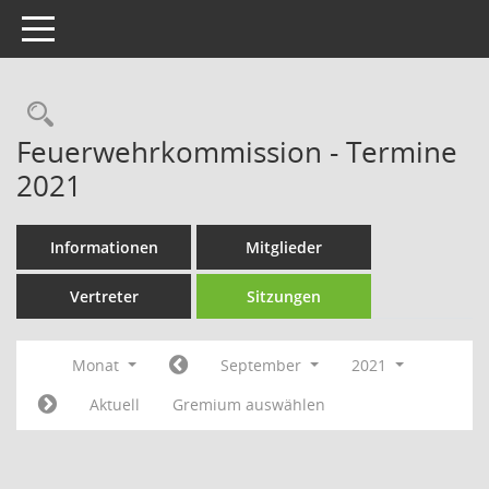
Toggle navigation
Rechercheauswahl
Feuerwehrkommission - Termine
2021
Informationen
Mitglieder
Vertreter
Sitzungen
Monat
September
2021
Aktuell
Gremium auswählen