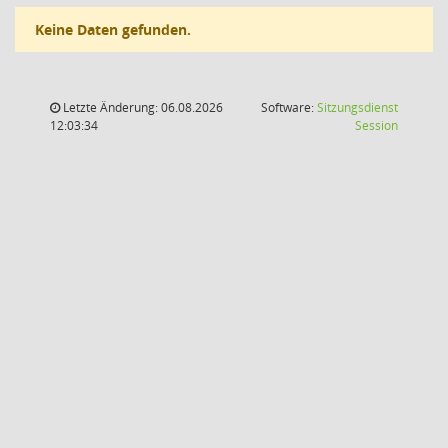
Keine Daten gefunden.
Letzte Änderung: 06.08.2026
Software:
Sitzungsdienst
(Wird in
12:03:34
Session