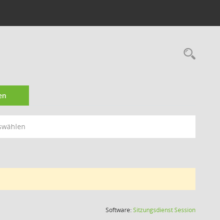
Rec
en
swählen
(Wird in
Software:
Sitzungsdienst
Session