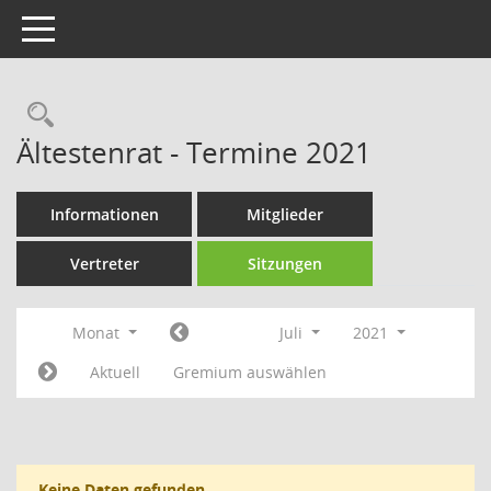
Toggle navigation
Rechercheauswahl
Ältestenrat - Termine 2021
Informationen
Mitglieder
Vertreter
Sitzungen
Monat
Juli
2021
Aktuell
Gremium auswählen
Keine Daten gefunden.