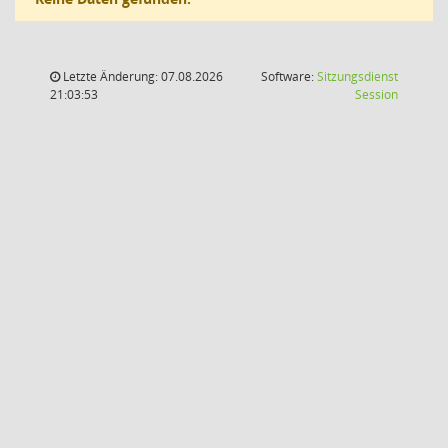
Letzte Änderung: 07.08.2026
Software:
Sitzungsdienst
(Wird in
21:03:53
Session