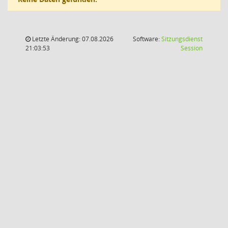
Letzte Änderung: 07.08.2026
Software:
Sitzungsdienst
(Wird in
21:03:53
Session