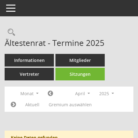
Toggle navigation
Rechercheauswahl
Ältestenrat - Termine 2025
Informationen
Mitglieder
Vertreter
Sitzungen
Monat
April
2025
Aktuell
Gremium auswählen
Keine Daten gefunden.