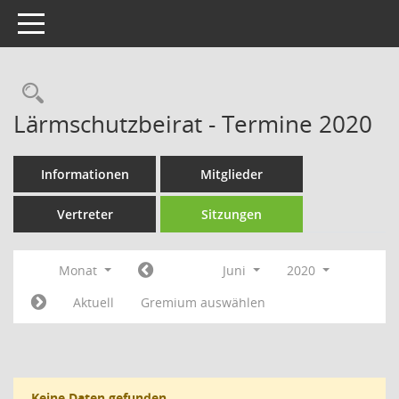
Toggle navigation
Rechercheauswahl
Lärmschutzbeirat - Termine 2020
Informationen
Mitglieder
Vertreter
Sitzungen
Monat
Juni
2020
Aktuell
Gremium auswählen
Keine Daten gefunden.