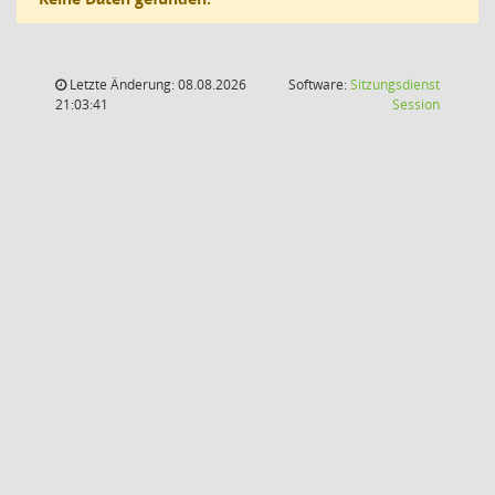
Letzte Änderung: 08.08.2026
Software:
Sitzungsdienst
(Wird in
21:03:41
Session