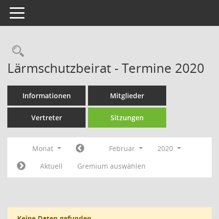
Toggle navigation
Rechercheauswahl
Lärmschutzbeirat - Termine 2020
Informationen
Mitglieder
Vertreter
Sitzungen
Monat
Februar
2020
Aktuell
Gremium auswählen
Keine Daten gefunden.