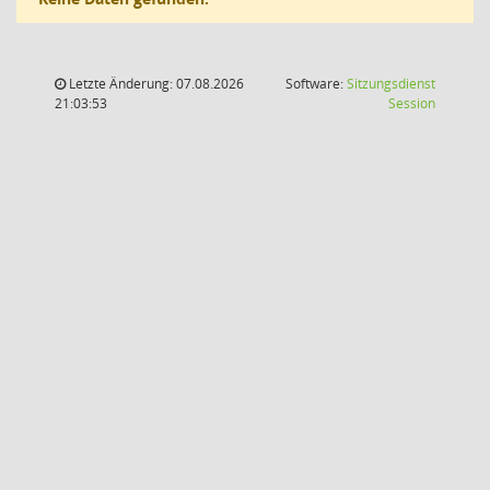
Letzte Änderung: 07.08.2026
Software:
Sitzungsdienst
(Wird in
21:03:53
Session