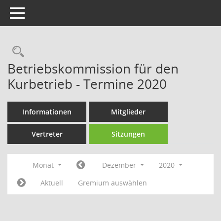
Toggle navigation
Rechercheauswahl
Betriebskommission für den
Kurbetrieb - Termine 2020
Informationen
Mitglieder
Vertreter
Sitzungen
Monat
Dezember
2020
Aktuell
Gremium auswählen