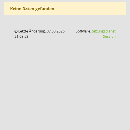
Keine Daten gefunden.
Letzte Änderung: 07.08.2026
Software:
Sitzungsdienst
(Wird in
21:03:53
Session