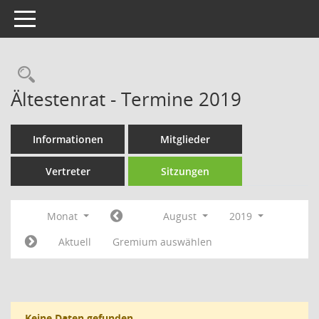
Toggle navigation
Rechercheauswahl
Ältestenrat - Termine 2019
Informationen
Mitglieder
Vertreter
Sitzungen
Monat
August
2019
Aktuell
Gremium auswählen
Keine Daten gefunden.