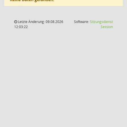
Letzte Änderung: 09.08.2026
Software:
Sitzungsdienst
(Wird in
12:03:22
Session