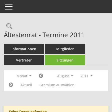
Toggle navigation
Rechercheauswahl
Ältestenrat - Termine 2011
Informationen
Mitglieder
Vertreter
Sitzungen
Monat
August
2011
Aktuell
Gremium auswählen
Keine Daten gefunden.