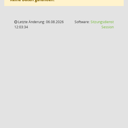
Letzte Änderung: 06.08.2026
Software:
Sitzungsdienst
(Wird in
12:03:34
Session