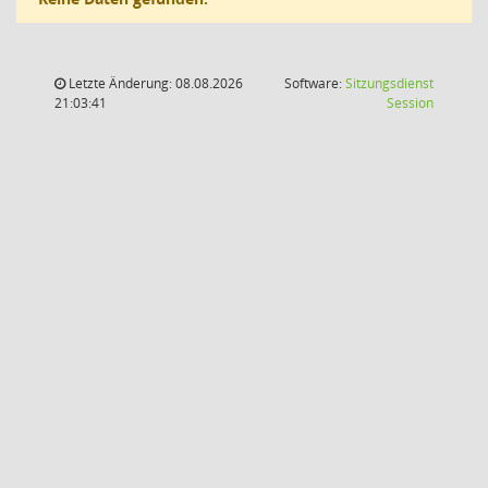
Letzte Änderung: 08.08.2026
Software:
Sitzungsdienst
(Wird in
21:03:41
Session