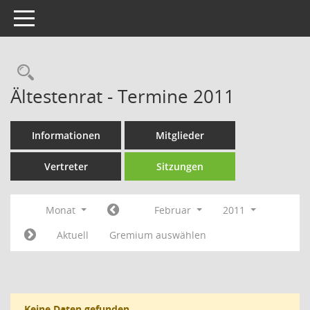
Toggle navigation
Rechercheauswahl
Ältestenrat - Termine 2011
Informationen
Mitglieder
Vertreter
Sitzungen
Monat
Februar
2011
Aktuell
Gremium auswählen
Keine Daten gefunden.