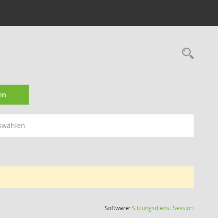
Rec
en
swählen
(Wird in
Software:
Sitzungsdienst
Session