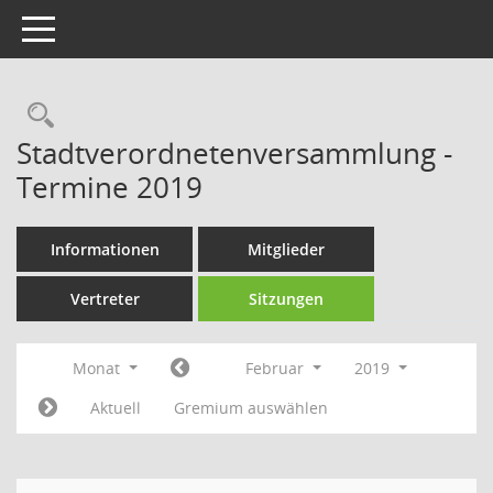
Toggle navigation
Rechercheauswahl
Stadtverordnetenversammlung -
Termine 2019
Informationen
Mitglieder
Vertreter
Sitzungen
Monat
Februar
2019
Aktuell
Gremium auswählen