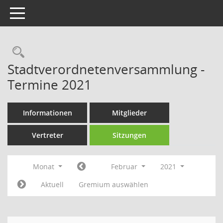
Toggle navigation
Rechercheauswahl
Stadtverordnetenversammlung -
Termine 2021
Informationen
Mitglieder
Vertreter
Sitzungen
Monat
Februar
2021
Aktuell
Gremium auswählen