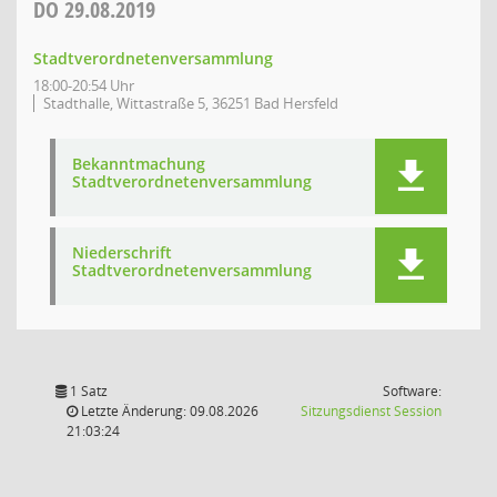
DO
29.08.2019
Stadtverordnetenversammlung
18:00-20:54 Uhr
Stadthalle, Wittastraße 5, 36251 Bad Hersfeld
Bekanntmachung
Stadtverordnetenversammlung
Niederschrift
Stadtverordnetenversammlung
1 Satz
Software:
(Wird in
Letzte Änderung: 09.08.2026
Sitzungsdienst
Session
21:03:24