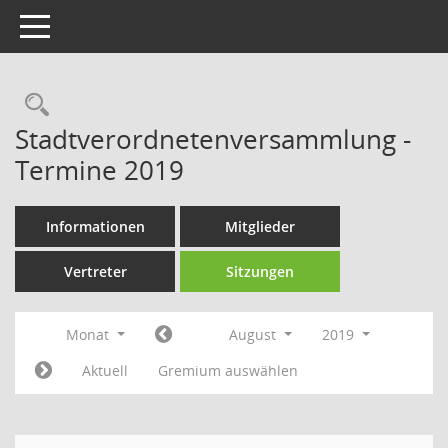
Toggle navigation
Rechercheauswahl
Stadtverordnetenversammlung -
Termine 2019
Informationen
Mitglieder
Vertreter
Sitzungen
Monat
August
2019
Aktuell
Gremium auswählen