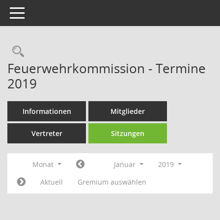
Toggle navigation
Rechercheauswahl
Feuerwehrkommission - Termine
2019
Informationen
Mitglieder
Vertreter
Sitzungen
Monat
Januar
2019
Aktuell
Gremium auswählen