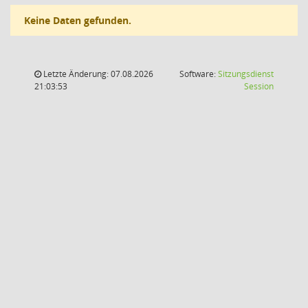
Keine Daten gefunden.
Letzte Änderung: 07.08.2026
Software:
Sitzungsdienst
(Wird in
21:03:53
Session