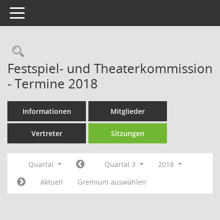
Toggle navigation
Rechercheauswahl
Festspiel- und Theaterkommission
- Termine 2018
Informationen
Mitglieder
Vertreter
Sitzungen
Quartal
Quartal 3
2018
Aktuell
Gremium auswählen