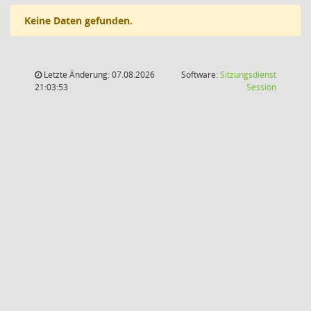
Keine Daten gefunden.
Letzte Änderung: 07.08.2026
Software:
Sitzungsdienst
(Wird in
21:03:53
Session