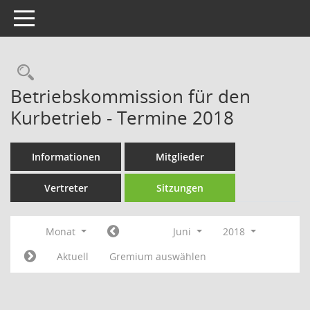
Toggle navigation
Rechercheauswahl
Betriebskommission für den
Kurbetrieb - Termine 2018
Informationen
Mitglieder
Vertreter
Sitzungen
Monat
Juni
2018
Aktuell
Gremium auswählen