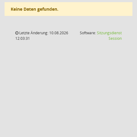
Keine Daten gefunden.
Letzte Änderung: 10.08.2026
Software:
Sitzungsdienst
(Wird in
12:03:31
Session