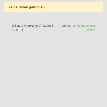
Keine Daten gefunden.
Letzte Änderung: 07.08.2026
Software:
Sitzungsdienst
(Wird in
12:03:11
Session