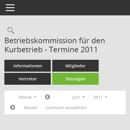
Toggle navigation
Rechercheauswahl
Betriebskommission für den
Kurbetrieb - Termine 2011
Informationen
Mitglieder
Vertreter
Sitzungen
Monat
Juni
2011
Aktuell
Gremium auswählen