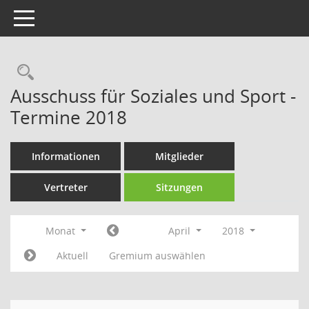
Toggle navigation
Rechercheauswahl
Ausschuss für Soziales und Sport -
Termine 2018
Informationen
Mitglieder
Vertreter
Sitzungen
Monat
April
2018
Aktuell
Gremium auswählen