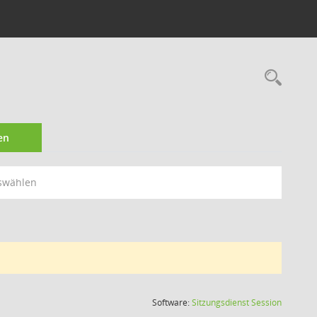
Rec
en
swählen
(Wird in
Software:
Sitzungsdienst
Session