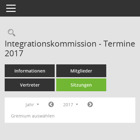
Toggle navigation
Rechercheauswahl
Integrationskommission - Termine
2017
Informationen
Mitglieder
Vertreter
Sitzungen
Jahr
2017
Gremium auswählen