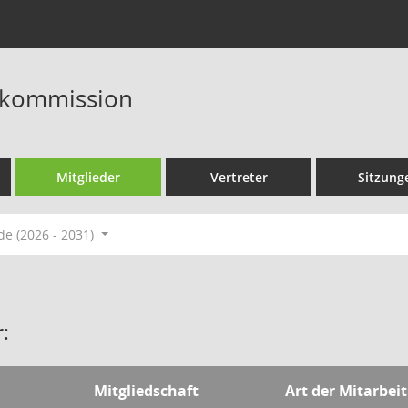
skommission
Mitglieder
Vertreter
Sitzung
de (2026 - 2031)
:
Mitgliedschaft
Art der Mitarbeit