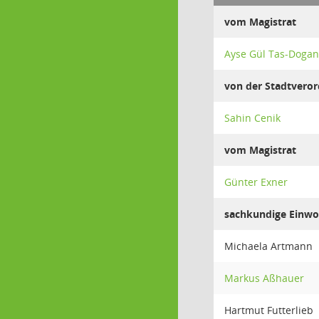
vom Magistrat
Ayse Gül Tas-Dogan
von der Stadtver
Sahin Cenik
vom Magistrat
Günter Exner
sachkundige Einwo
Michaela Artmann
Markus Aßhauer
Hartmut Futterlieb