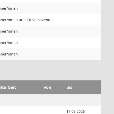
hner/innen
ner/innen und Co-Vorsitzender
hner/innen
hner/innen
hner/innen
itarbeit
von
bis
17.05.2026