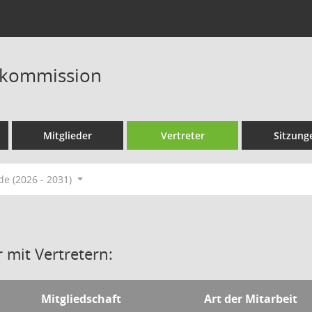
skommission
Mitglieder
Vertreter
Sitzung
de (2026 - 2031)
 mit Vertretern:
Mitgliedschaft
Art der Mitarbeit