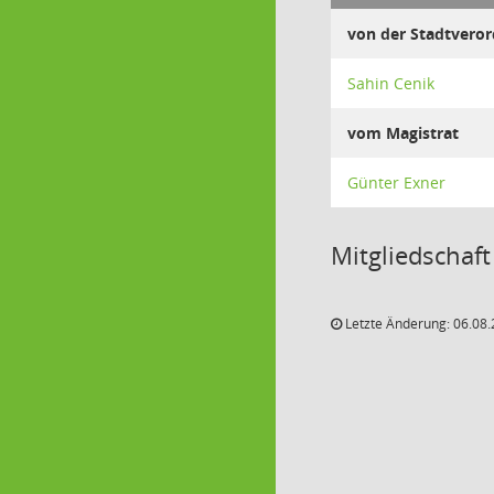
von der Stadtver
Sahin Cenik
vom Magistrat
Günter Exner
Mitgliedschaft
Letzte Änderung: 06.08.