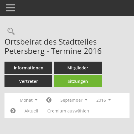
Toggle navigation
Rechercheauswahl
Ortsbeirat des Stadtteiles
Petersberg - Termine 2016
Informationen
Mitglieder
Vertreter
Sitzungen
Monat
September
2016
Aktuell
Gremium auswählen