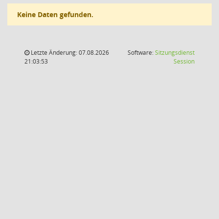
Keine Daten gefunden.
Letzte Änderung: 07.08.2026
Software:
Sitzungsdienst
(Wird in
21:03:53
Session