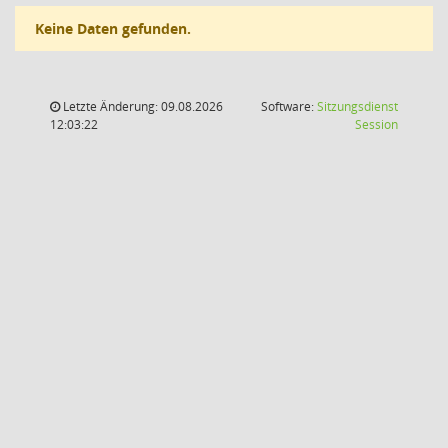
Keine Daten gefunden.
Letzte Änderung: 09.08.2026
Software:
Sitzungsdienst
(Wird in
12:03:22
Session