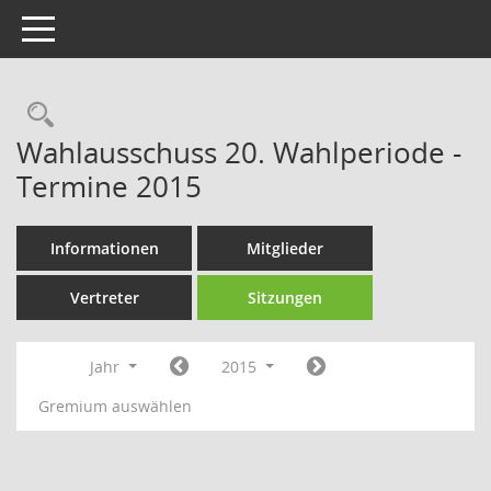
Toggle navigation
Rechercheauswahl
Wahlausschuss 20. Wahlperiode -
Termine 2015
Informationen
Mitglieder
Vertreter
Sitzungen
Jahr
2015
Gremium auswählen