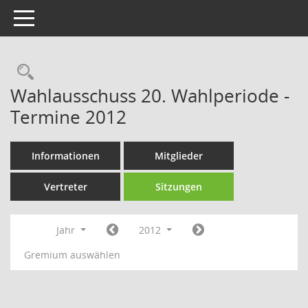
Toggle navigation
Rechercheauswahl
Wahlausschuss 20. Wahlperiode -
Termine 2012
Informationen
Mitglieder
Vertreter
Sitzungen
Jahr
2012
Gremium auswählen