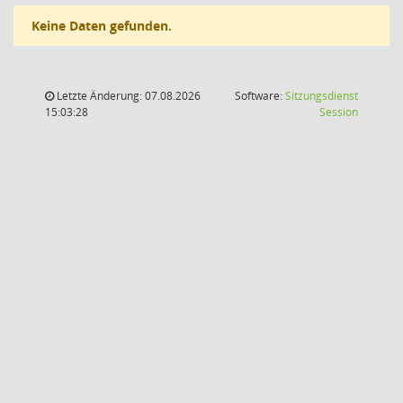
Keine Daten gefunden.
Letzte Änderung: 07.08.2026
Software:
Sitzungsdienst
(Wird in
15:03:28
Session