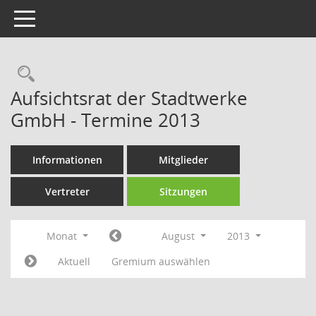
Toggle navigation
Rechercheauswahl
Aufsichtsrat der Stadtwerke
GmbH - Termine 2013
Informationen
Mitglieder
Vertreter
Sitzungen
Monat
August
2013
Aktuell
Gremium auswählen