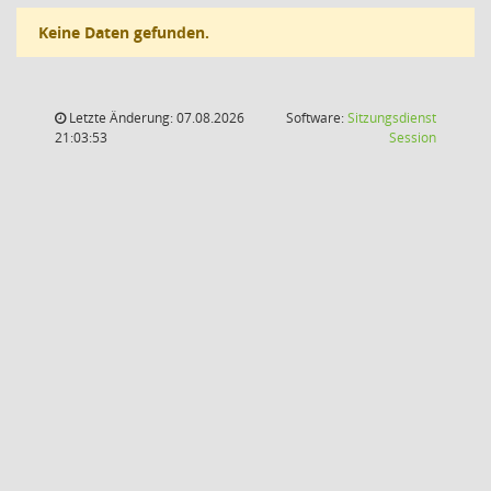
Keine Daten gefunden.
Letzte Änderung: 07.08.2026
Software:
Sitzungsdienst
(Wird in
21:03:53
Session