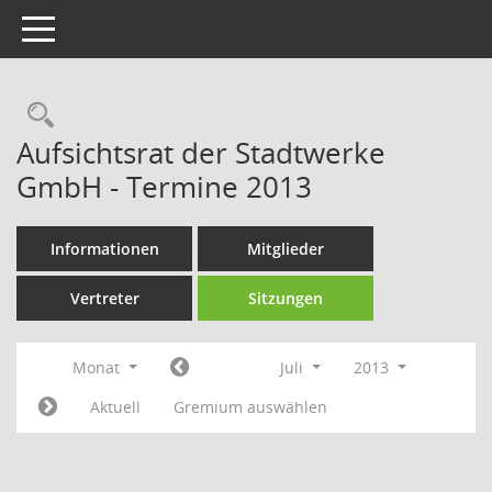
Toggle navigation
Rechercheauswahl
Aufsichtsrat der Stadtwerke
GmbH - Termine 2013
Informationen
Mitglieder
Vertreter
Sitzungen
Monat
Juli
2013
Aktuell
Gremium auswählen