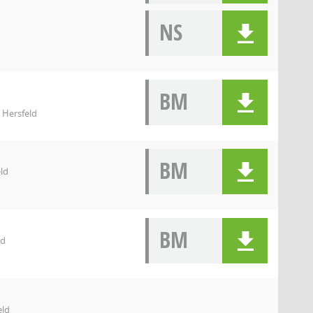
NS
BM
 Hersfeld
BM
ld
BM
ld
eld