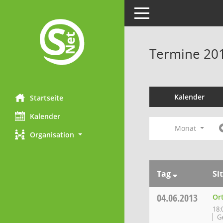
Toggle navigation
Termine 20
Kalender
Startseite
Kalender
Monat
Organisation
Tag
Si
04.06.2013
Ort
18:
G