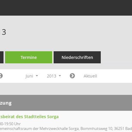
13
Termine
Niederschriften
Juni
2013
Aktuell
tzung
sbeirat des Stadtteiles Sorga
00-19:50 Uhr
emeinschaftsraum der Mehrzweckhalle Sorga, Bommhutsweg 10, 36251 Bad