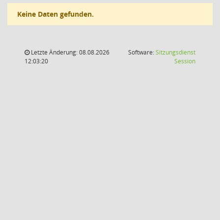
Keine Daten gefunden.
Letzte Änderung: 08.08.2026
Software:
Sitzungsdienst
(Wird in
12:03:20
Session