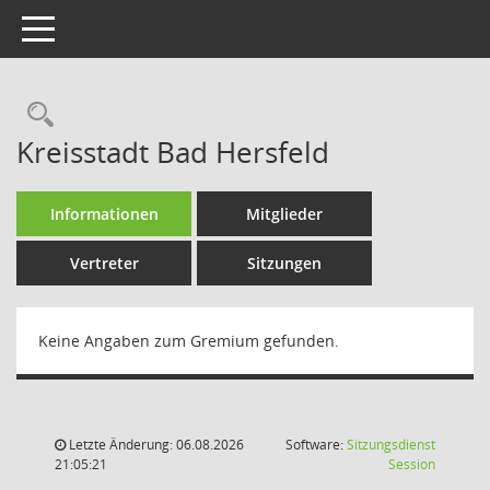
Toggle navigation
Rechercheauswahl
Kreisstadt Bad Hersfeld
Informationen
Mitglieder
Vertreter
Sitzungen
Keine Angaben zum Gremium gefunden.
Letzte Änderung: 06.08.2026
Software:
Sitzungsdienst
(Wird in
21:05:21
Session