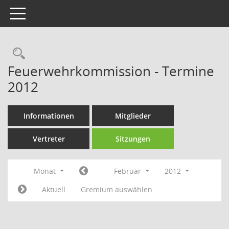
Toggle navigation
Rechercheauswahl
Feuerwehrkommission - Termine
2012
Informationen
Mitglieder
Vertreter
Sitzungen
Monat
Februar
2012
Aktuell
Gremium auswählen