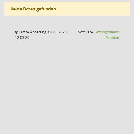
Keine Daten gefunden.
Letzte Änderung: 08.08.2026
Software:
Sitzungsdienst
(Wird in
12:03:20
Session