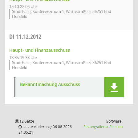
15:10-22:06 Uhr
Stadthalle, Konferenzraum 1, Wittastraße 5, 36251 Bad
Hersfeld
DI
11.12.2012
Haupt- und Finanzausschuss
18:35-19:33 Uhr
Stadthalle, Konferenzraum 1, Wittastraße 5, 36251 Bad
Hersfeld
Bekanntmachung Ausschuss
12 Sätze
Software:
(Wird in
Letzte Änderung: 06.08.2026
Sitzungsdienst
Session
21:05:21