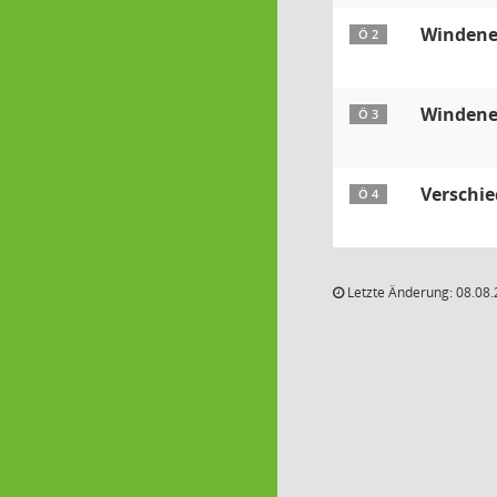
Windener
Ö 2
Windener
Ö 3
Verschi
Ö 4
Letzte Änderung: 08.08.