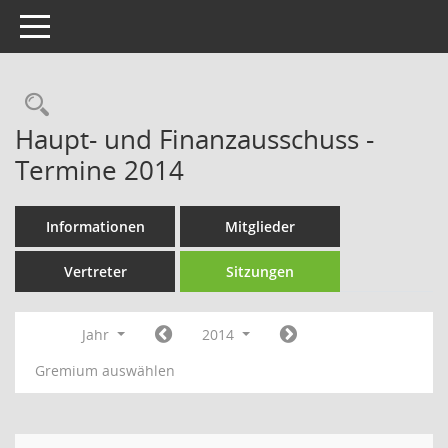
Toggle navigation
Rechercheauswahl
Haupt- und Finanzausschuss -
Termine 2014
Informationen
Mitglieder
Vertreter
Sitzungen
Jahr
2014
Gremium auswählen