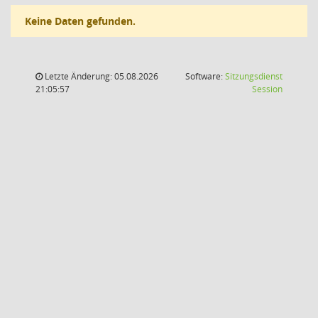
Keine Daten gefunden.
Letzte Änderung: 05.08.2026
Software:
Sitzungsdienst
(Wird in
21:05:57
Session