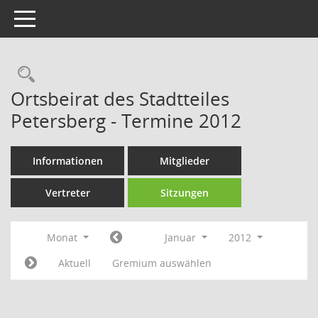
Toggle navigation
Rechercheauswahl
Ortsbeirat des Stadtteiles
Petersberg - Termine 2012
Informationen
Mitglieder
Vertreter
Sitzungen
Monat
Januar
2012
Aktuell
Gremium auswählen