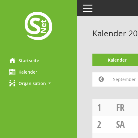
Toggle navigation
Kalender 2
Kalender
Startseite
Kalender
September
Organisation
1
FR
2
SA