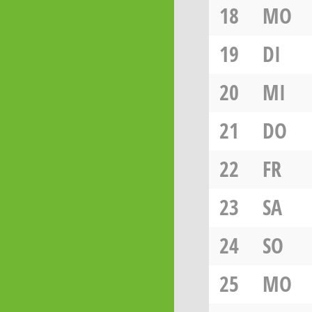
18
MO
19
DI
20
MI
21
DO
22
FR
23
SA
24
SO
25
MO