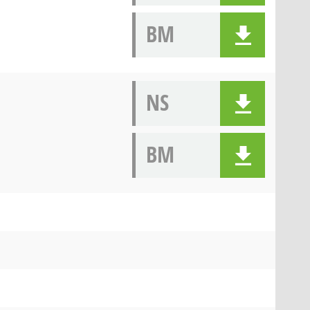
BM
NS
BM