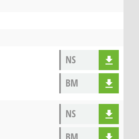
NS
BM
NS
BM