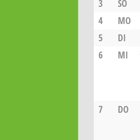
3
SO
4
MO
5
DI
6
MI
7
DO