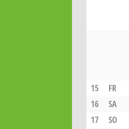
15
FR
16
SA
17
SO