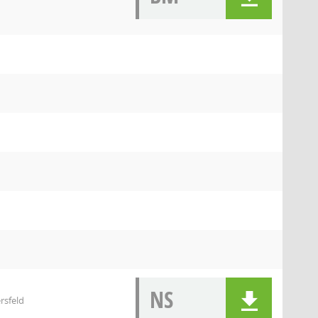
NS
rsfeld