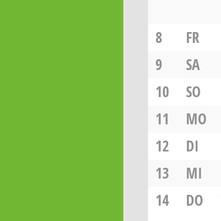
8
FR
9
SA
10
SO
11
MO
12
DI
13
MI
14
DO