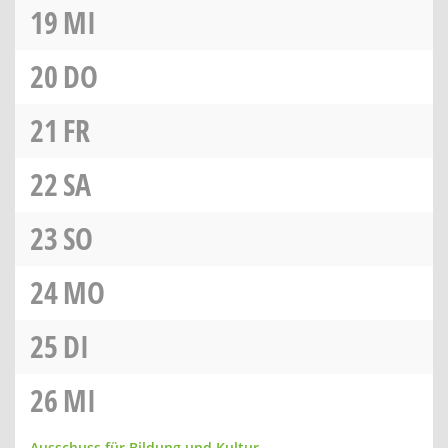
19
MI
20
DO
21
FR
22
SA
23
SO
24
MO
25
DI
26
MI
Ausschuss für Bildung und Kultur