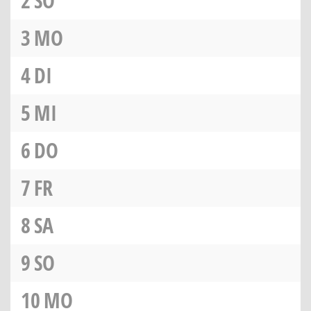
2
SO
3
MO
4
DI
5
MI
6
DO
7
FR
8
SA
9
SO
10
MO