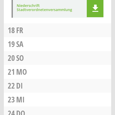
Niederschrift
Stadtverordnetenversammlung
18
FR
19
SA
20
SO
21
MO
22
DI
23
MI
24
DO