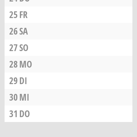
25
FR
26
SA
27
SO
28
MO
29
DI
30
MI
31
DO