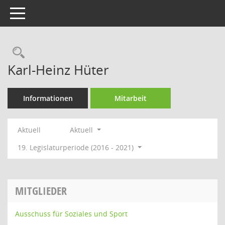
Toggle navigation
Rechercheauswahl
Karl-Heinz Hüter
Informationen
Mitarbeit
Aktuell
Aktuell
19. Legislaturperiode (2016 - 2021)
MITGLIEDER
Ausschuss für Soziales und Sport