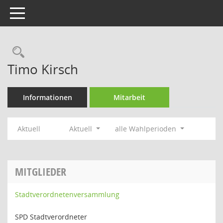
Toggle navigation
Rechercheauswahl
Timo Kirsch
Informationen
Mitarbeit
Aktuell
Aktuell
alle Wahlperioden
MITGLIEDER
Stadtverordnetenversammlung
SPD Stadtverordneter