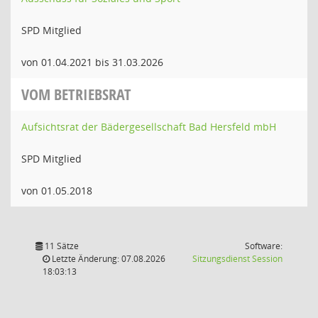
SPD Mitglied
von 01.04.2021 bis 31.03.2026
VOM BETRIEBSRAT
Aufsichtsrat der Bädergesellschaft Bad Hersfeld mbH
SPD Mitglied
von 01.05.2018
11 Sätze
Software:
(Wird in
Letzte Änderung: 07.08.2026
Sitzungsdienst
Session
18:03:13