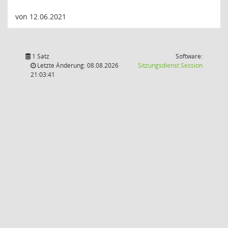
von 12.06.2021
1 Satz
Software:
(Wird in
Letzte Änderung: 08.08.2026
Sitzungsdienst
Session
21:03:41