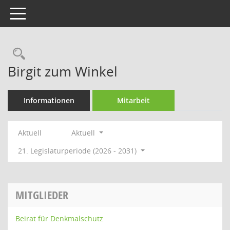
Toggle navigation
Rechercheauswahl
Birgit zum Winkel
Informationen
Mitarbeit
Aktuell
Aktuell
21. Legislaturperiode (2026 - 2031)
MITGLIEDER
Beirat für Denkmalschutz