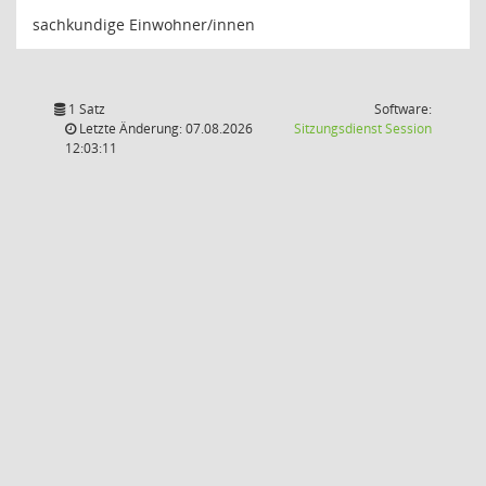
sachkundige Einwohner/innen
1 Satz
Software:
(Wird in
Letzte Änderung: 07.08.2026
Sitzungsdienst
Session
12:03:11