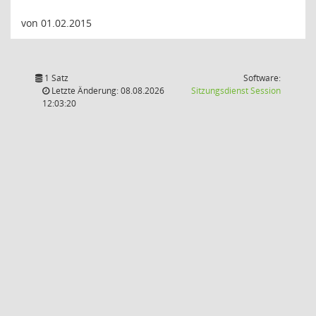
von 01.02.2015
1 Satz
Software:
(Wird in
Letzte Änderung: 08.08.2026
Sitzungsdienst
Session
12:03:20