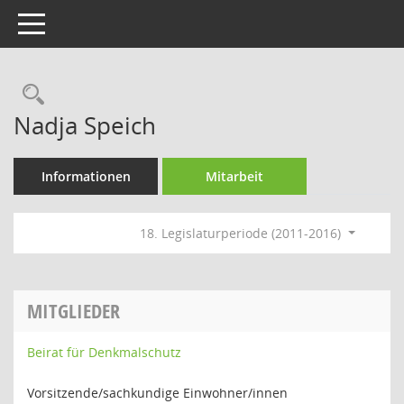
Toggle navigation
Rechercheauswahl
Nadja Speich
Informationen
Mitarbeit
18. Legislaturperiode (2011-2016)
MITGLIEDER
Beirat für Denkmalschutz
Vorsitzende/sachkundige Einwohner/innen